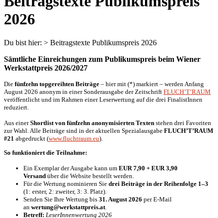
Beitragstexte Publikumspreis
2026
Du bist hier:
>
Beitragstexte Publikumspreis 2026
Sämtliche Einreichungen zum Publikumspreis beim Wiener
Werkstattpreis 2026/2027
Die
fünfzehn topgereihten Beiträge
– hier mit (*) markiert – werden Anfang
August 2026 anonym in einer Sonderausgabe der Zeitschrift
FLUCH’T’RAUM
veröffentlicht und im Rahmen einer Leserwertung auf die drei FinalistInnen
reduziert.
Aus einer
Shortlist von fünfzehn anonymisierten Texten
stehen drei Favoriten
zur Wahl. Alle Beiträge sind in der aktuellen Spezialausgabe
FLUCH’T’RAUM
#21
abgedruckt (
www.fluchtraum.eu
).
So funktioniert die Teilnahme:
Ein Exemplar der Ausgabe kann um
EUR 7,90 + EUR 3,90
Versand
über die Website bestellt werden.
Für die Wertung nominieren Sie
drei Beiträge in der Reihenfolge 1–3
(1: erster, 2: zweiter, 3: 3. Platz).
Senden Sie Ihre Wertung bis
31. August 2026
per E‑Mail
an
wertung@werkstattpreis.at
.
Betreff:
LeserInnenwertung 2026