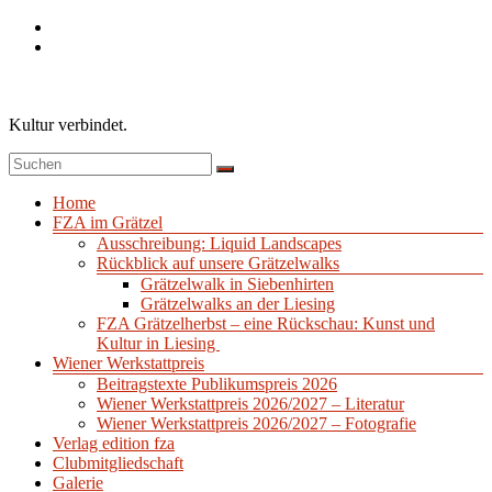
Zum
Inhalt
springen
Kultur verbindet.
Menü
Home
FZA im Grätzel
Ausschreibung: Liquid Landscapes
Rückblick auf unsere Grätzelwalks
Grätzelwalk in Siebenhirten
Grätzelwalks an der Liesing
FZA Grätzelherbst – eine Rückschau: Kunst und
Kultur in Liesing
Wiener Werkstattpreis
Beitragstexte Publikumspreis 2026
Wiener Werkstattpreis 2026/2027 – Literatur
Wiener Werkstattpreis 2026/2027 – Fotografie
Verlag edition fza
Clubmitgliedschaft
Galerie