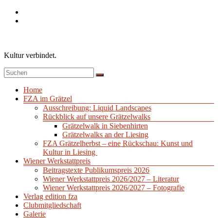
Zum
Inhalt
springen
Kultur verbindet.
Menü
Home
FZA im Grätzel
Ausschreibung: Liquid Landscapes
Rückblick auf unsere Grätzelwalks
Grätzelwalk in Siebenhirten
Grätzelwalks an der Liesing
FZA Grätzelherbst – eine Rückschau: Kunst und
Kultur in Liesing
Wiener Werkstattpreis
Beitragstexte Publikumspreis 2026
Wiener Werkstattpreis 2026/2027 – Literatur
Wiener Werkstattpreis 2026/2027 – Fotografie
Verlag edition fza
Clubmitgliedschaft
Galerie