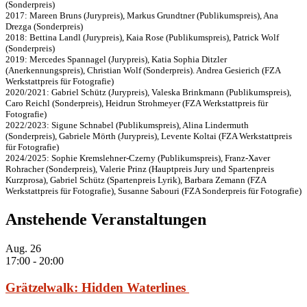
(Sonderpreis)
2017: Mareen Bruns (Jurypreis), Markus Grundtner (Publikumspreis), Ana
Drezga (Sonderpreis)
2018: Bettina Landl (Jurypreis), Kaia Rose (Publikumspreis), Patrick Wolf
(Sonderpreis)
2019: Mercedes Spannagel (Jurypreis), Katia Sophia Ditzler
(Anerkennungspreis), Christian Wolf (Sonderpreis). Andrea Gesierich (FZA
Werkstattpreis für Fotografie)
2020/2021: Gabriel Schütz (Jurypreis), Valeska Brinkmann (Publikumspreis),
Caro Reichl (Sonderpreis), Heidrun Strohmeyer (FZA Werkstattpreis für
Fotografie)
2022/2023: Sigune Schnabel (Publikumspreis), Alina Lindermuth
(Sonderpreis), Gabriele Mörth (Jurypreis), Levente Koltai (FZA Werkstattpreis
für Fotografie)
2024/2025: Sophie Kremslehner-Czerny (Publikumspreis), Franz-Xaver
Rohracher (Sonderpreis), Valerie Prinz (Hauptpreis Jury und Spartenpreis
Kurzprosa), Gabriel Schütz (Spartenpreis Lyrik), Barbara Zemann (FZA
Werkstattpreis für Fotografie), Susanne Sabouri (FZA Sonderpreis für Fotografie)
Anstehende Veranstaltungen
Aug.
26
17:00
-
20:00
Grätzelwalk: Hidden Waterlines