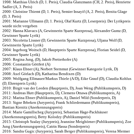
1998: Matthias Ulrich (D, 1. Preis), Claudia Glanzmann (CH, 2. Preis), Henriette
Sadler (A, 3. Preis)
2000: Christine Thiemt (D, 1. Preis), Semier Insayif (A, 2. Preis), Benita Glage
(D, 3. Preis)
2001: Marianne Ullmann (D, 1. Preis), Olaf Kurtz (D, Leserpreis). Der Lyrikpreis
wurde nicht vergeben
2002: Hanna Klavacs (A, Gewinnerin Sparte Kurzprosa), Alexander Gumz (D,
Gewinner Sparte Lyrik)
2003: Nicoletta Lissner (D, Gewinnerin Sparte Kurzprosa), Uljana Wolf (D,
Gewinnerin Sparte Lyrik)
2004: Ingeborg Woitsch (D, Hauptpreis Sparte Kurzprosa), Florian Seidel (D,
Gewinner Sparte Lyrik)
2005: Regina Jung, (D), Jakob Pretterhofer (A)
2006: Constantin Göttfert (A)
2007: Klaus Ebner (A), Norbert Sternmut (Gewinner Kategorie Lyrik, D)
2008: Axel Görlach (D), Katharina Bendixen (D)
2009: Wolfgang Ellmauer/Markus Thiele (A/D), Eike Grauf (D), Claudia Kohlus
(D, Ehrenpreis Lyrik)
2010: Birgit van der Leeden (Hauptpreis, D), Joan Weng (Publikumspreis, D)
2011: Andreas Hutt (Hauptpreis, D), Clemens Ottawa (Publikumspreis, A)
2012: Marina Ebner (Publikumspreis, A), Daniel Wild (Sonderpreis, D)
2013: Signe Ibbeken (Jurypreis), Frank Schliedermann (Publikumspreis),
Bastian Kienitz (Anerkennungspreis)
2014: Marie Gamillscheg (Jurypreis), Sebastian Hage-Packhäuser
(Anerkennungspreis), Betty Kolodzy (Publikumspreis)
2015: Christoph Szalay (Jurypreis), Jeannine Meighörner (Publikumspreis), Zoe
Jung (Anerkennungspreis), Catrin Hassa (Sonderpreis)
2016: Sandra Gugic (Jurypreis), Sarah Berger (Publikumspreis), Verena Mermer