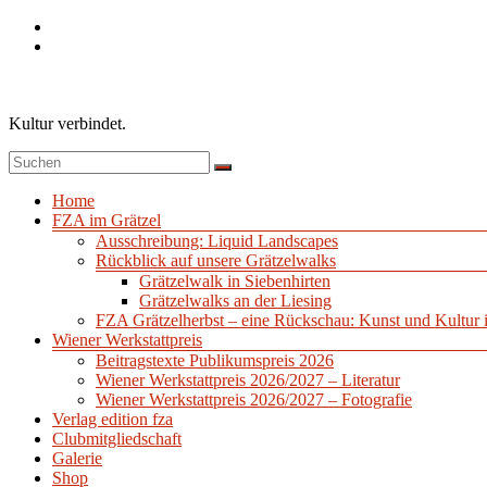
Zum
Inhalt
springen
Kultur verbindet.
Menü
Home
FZA im Grätzel
Ausschreibung: Liquid Landscapes
Rückblick auf unsere Grätzelwalks
Grätzelwalk in Siebenhirten
Grätzelwalks an der Liesing
FZA Grätzelherbst – eine Rückschau: Kunst und Kultur 
Wiener Werkstattpreis
Beitragstexte Publikumspreis 2026
Wiener Werkstattpreis 2026/2027 – Literatur
Wiener Werkstattpreis 2026/2027 – Fotografie
Verlag edition fza
Clubmitgliedschaft
Galerie
Shop