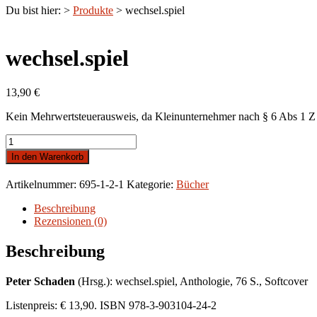
Du bist hier:
>
Produkte
>
wechsel.spiel
wechsel.spiel
13,90
€
Kein Mehrwertsteuerausweis, da Kleinunternehmer nach § 6 Abs 1 Z
wechsel.spiel
Menge
In den Warenkorb
Artikelnummer:
695-1-2-1
Kategorie:
Bücher
Beschreibung
Rezensionen (0)
Beschreibung
Peter Schaden
(Hrsg.): wechsel.spiel, Anthologie, 76 S., Softcover
Listenpreis: € 13,90. ISBN 978-3-903104-24-2