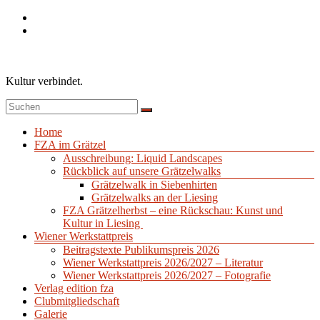
Zum
Inhalt
springen
Kultur verbindet.
Menü
Home
FZA im Grätzel
Ausschreibung: Liquid Landscapes
Rückblick auf unsere Grätzelwalks
Grätzelwalk in Siebenhirten
Grätzelwalks an der Liesing
FZA Grätzelherbst – eine Rückschau: Kunst und
Kultur in Liesing
Wiener Werkstattpreis
Beitragstexte Publikumspreis 2026
Wiener Werkstattpreis 2026/2027 – Literatur
Wiener Werkstattpreis 2026/2027 – Fotografie
Verlag edition fza
Clubmitgliedschaft
Galerie