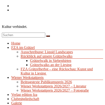
Zum
Inhalt
springen
Kultur verbindet.
Menü
Home
FZA im Grätzel
Ausschreibung: Liquid Landscapes
Rückblick auf unsere Grätzelwalks
Grätzelwalk in Siebenhirten
Grätzelwalks an der Liesing
FZA Grätzelherbst – eine Rückschau: Kunst und
Kultur in Liesing
Wiener Werkstattpreis
Beitragstexte Publikumspreis 2026
Wiener Werkstattpreis 2026/2027 – Literatur
Wiener Werkstattpreis 2026/2027 – Fotografie
Verlag edition fza
Clubmitgliedschaft
Galerie