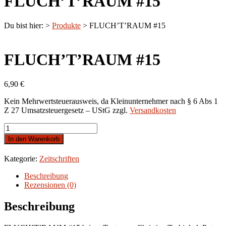
FLUCH’T’RAUM #15
Du bist hier:
>
Produkte
>
FLUCH’T’RAUM #15
FLUCH’T’RAUM #15
6,90
€
Kein Mehrwertsteuerausweis, da Kleinunternehmer nach § 6 Abs 1
Z 27 Umsatzsteuergesetz – UStG
zzgl.
Versandkosten
FLUCH'T'RAUM
#15
In den Warenkorb
Menge
Kategorie:
Zeitschriften
Beschreibung
Rezensionen (0)
Beschreibung