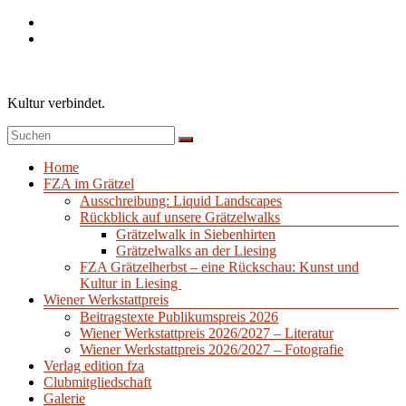
Zum
Inhalt
springen
Kultur verbindet.
Menü
Home
FZA im Grätzel
Ausschreibung: Liquid Landscapes
Rückblick auf unsere Grätzelwalks
Grätzelwalk in Siebenhirten
Grätzelwalks an der Liesing
FZA Grätzelherbst – eine Rückschau: Kunst und
Kultur in Liesing
Wiener Werkstattpreis
Beitragstexte Publikumspreis 2026
Wiener Werkstattpreis 2026/2027 – Literatur
Wiener Werkstattpreis 2026/2027 – Fotografie
Verlag edition fza
Clubmitgliedschaft
Galerie