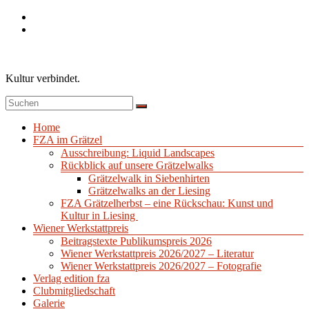
Zum
Inhalt
springen
Kultur verbindet.
Menü
Home
FZA im Grätzel
Ausschreibung: Liquid Landscapes
Rückblick auf unsere Grätzelwalks
Grätzelwalk in Siebenhirten
Grätzelwalks an der Liesing
FZA Grätzelherbst – eine Rückschau: Kunst und
Kultur in Liesing
Wiener Werkstattpreis
Beitragstexte Publikumspreis 2026
Wiener Werkstattpreis 2026/2027 – Literatur
Wiener Werkstattpreis 2026/2027 – Fotografie
Verlag edition fza
Clubmitgliedschaft
Galerie