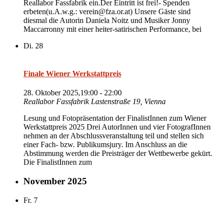
Reallabor Fassfabrik ein.Der Eintritt ist frei!- Spenden
erbeten(u.A.w.g.: verein@fza.or.at) Unsere Gäste sind
diesmal die Autorin Daniela Noitz und Musiker Jonny
Maccarronny mit einer heiter-satirischen Performance, bei
Di.
28
Finale Wiener Werkstattpreis
28. Oktober 2025,19:00
-
22:00
Reallabor Fassfabrik
Lastenstraße 19, Vienna
Lesung und Fotopräsentation der FinalistInnen zum Wiener
Werkstattpreis 2025 Drei AutorInnen und vier FotografInnen
nehmen an der Abschlussveranstaltung teil und stellen sich
einer Fach- bzw. Publikumsjury. Im Anschluss an die
Abstimmung werden die Preisträger der Wettbewerbe gekürt.
Die FinalistInnen zum
November 2025
Fr.
7