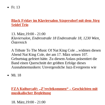
Fr.
13
Black Friday im Klaviersalon Atzgersdorf mit dem Jörg
Seidel Trio
13. März,19:00
-
21:00
Klaviersalon, Endresstraße 18
Endresstraße 18, 1230 Wien,
Österreich
A Tribute To The Music Of Nat King Cole ...widmen diesen
Abend Nat King Cole, der am 17. März seinen 107.
Geburtstag gefeiert hätte. Zu diesem Anlass präsentiert die
Band einen Querschnitt der größten Erfolge dieses
Ausnahmemusikers: Unvergessliche Jazz-Evergreens wie
Mi.
18
FZA Kulturcafé: „Z’rechtkommen“ – Geschichten mit
musikalischer Begleitung
18. März,19:00
-
21:00