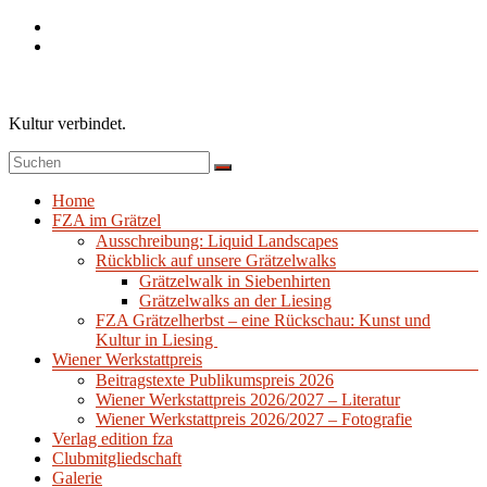
Zum
Inhalt
springen
Kultur verbindet.
Menü
Home
FZA im Grätzel
Ausschreibung: Liquid Landscapes
Rückblick auf unsere Grätzelwalks
Grätzelwalk in Siebenhirten
Grätzelwalks an der Liesing
FZA Grätzelherbst – eine Rückschau: Kunst und
Kultur in Liesing
Wiener Werkstattpreis
Beitragstexte Publikumspreis 2026
Wiener Werkstattpreis 2026/2027 – Literatur
Wiener Werkstattpreis 2026/2027 – Fotografie
Verlag edition fza
Clubmitgliedschaft
Galerie