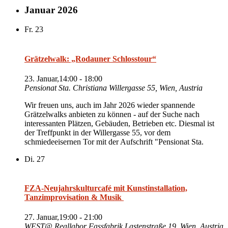
Januar 2026
Fr.
23
Grätzelwalk: „Rodauner Schlosstour“
23. Januar,14:00
-
18:00
Pensionat Sta. Christiana
Willergasse 55, Wien, Austria
Wir freuen uns, auch im Jahr 2026 wieder spannende
Grätzelwalks anbieten zu können - auf der Suche nach
interessanten Plätzen, Gebäuden, Betrieben etc. Diesmal ist
der Treffpunkt in der Willergasse 55, vor dem
schmiedeeisernen Tor mit der Aufschrift "Pensionat Sta.
Di.
27
FZA-Neujahrskulturcafé mit Kunstinstallation,
Tanzimprovisation & Musik
27. Januar,19:00
-
21:00
WEST@ Reallabor Fassfabrik
Lastenstraße 19, Wien, Austria