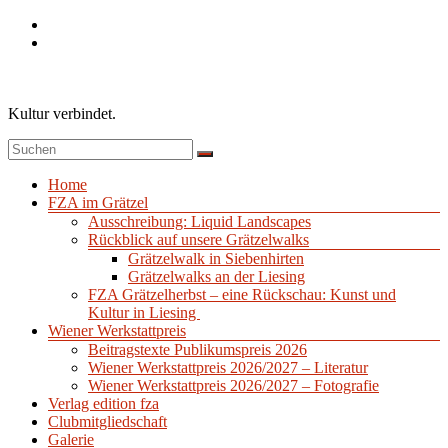
Zum
Inhalt
springen
Kultur verbindet.
Menü
Home
FZA im Grätzel
Ausschreibung: Liquid Landscapes
Rückblick auf unsere Grätzelwalks
Grätzelwalk in Siebenhirten
Grätzelwalks an der Liesing
FZA Grätzelherbst – eine Rückschau: Kunst und
Kultur in Liesing
Wiener Werkstattpreis
Beitragstexte Publikumspreis 2026
Wiener Werkstattpreis 2026/2027 – Literatur
Wiener Werkstattpreis 2026/2027 – Fotografie
Verlag edition fza
Clubmitgliedschaft
Galerie