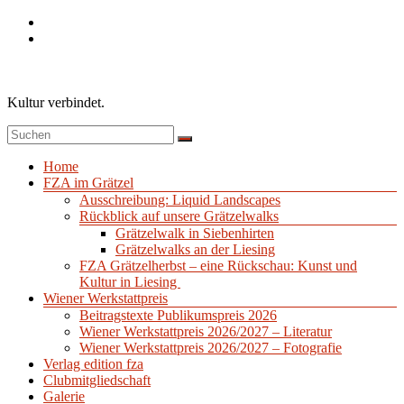
Zum
Inhalt
springen
Kultur verbindet.
Menü
Home
FZA im Grätzel
Ausschreibung: Liquid Landscapes
Rückblick auf unsere Grätzelwalks
Grätzelwalk in Siebenhirten
Grätzelwalks an der Liesing
FZA Grätzelherbst – eine Rückschau: Kunst und
Kultur in Liesing
Wiener Werkstattpreis
Beitragstexte Publikumspreis 2026
Wiener Werkstattpreis 2026/2027 – Literatur
Wiener Werkstattpreis 2026/2027 – Fotografie
Verlag edition fza
Clubmitgliedschaft
Galerie