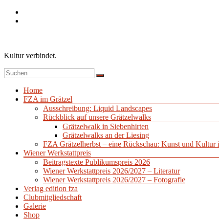
Zum
Inhalt
springen
Kultur verbindet.
Menü
Home
FZA im Grätzel
Ausschreibung: Liquid Landscapes
Rückblick auf unsere Grätzelwalks
Grätzelwalk in Siebenhirten
Grätzelwalks an der Liesing
FZA Grätzelherbst – eine Rückschau: Kunst und Kultur 
Wiener Werkstattpreis
Beitragstexte Publikumspreis 2026
Wiener Werkstattpreis 2026/2027 – Literatur
Wiener Werkstattpreis 2026/2027 – Fotografie
Verlag edition fza
Clubmitgliedschaft
Galerie
Shop