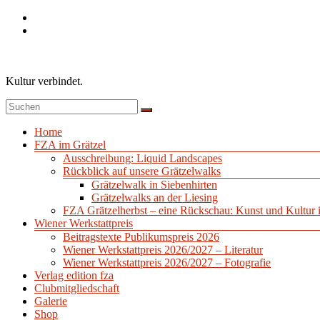
Zum
Inhalt
springen
Kultur verbindet.
Menü
Home
FZA im Grätzel
Ausschreibung: Liquid Landscapes
Rückblick auf unsere Grätzelwalks
Grätzelwalk in Siebenhirten
Grätzelwalks an der Liesing
FZA Grätzelherbst – eine Rückschau: Kunst und Kultur 
Wiener Werkstattpreis
Beitragstexte Publikumspreis 2026
Wiener Werkstattpreis 2026/2027 – Literatur
Wiener Werkstattpreis 2026/2027 – Fotografie
Verlag edition fza
Clubmitgliedschaft
Galerie
Shop